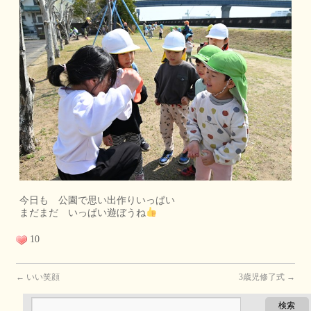
今日も 公園で思い出作りいっぱい
まだまだ いっぱい遊ぼうね
10
←
いい笑顔
3歳児修了式
→