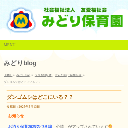
MENU
みどりblog
HOME
»
みどりblog
»
うさぎ組(2歳)
,
ぱんだ組(一時預かり)
»
ダンゴムシはどこにいる？？
ダンゴムシはどこにいる？？
投稿日 : 2025年5月13日
お知らせ
お泊り保育2025気づき編
心情 がアップされています