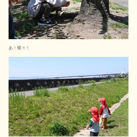
あ！蝶々！