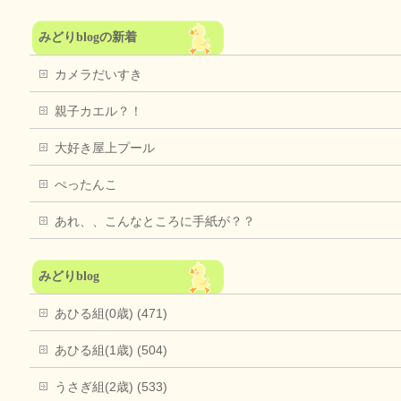
みどりblogの新着
カメラだいすき
親子カエル？！
大好き屋上プール
ぺったんこ
あれ、、こんなところに手紙が？？
みどりblog
あひる組(0歳) (471)
あひる組(1歳) (504)
うさぎ組(2歳) (533)