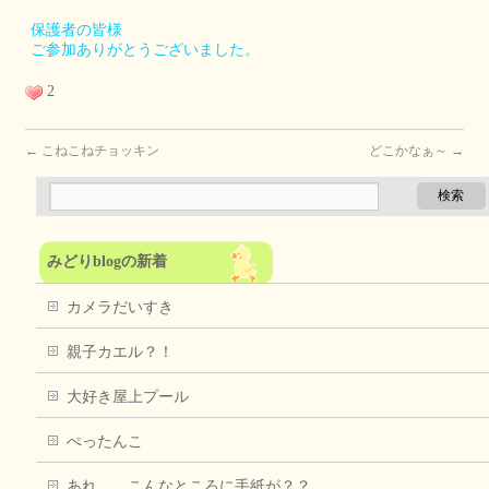
保護者の皆様
ご参加ありがとうございました。
2
←
こねこねチョッキン
どこかなぁ～
→
みどりblogの新着
カメラだいすき
親子カエル？！
大好き屋上プール
ぺったんこ
あれ、、こんなところに手紙が？？