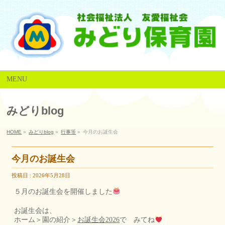
MENU
みどりblog
HOME
»
みどりblog
»
行事等
»
今月のお誕生会
今月のお誕生会
投稿日 : 2026年5月28日
５月のお誕生会を開催しました
お誕生会は、
ホーム＞園の紹介＞
お誕生会2026
で みてね