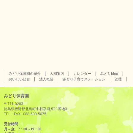
みどり保育園の紹介
入園案内
カレンダー
みどりblog
おいしい給食
法人概要
みどり子育てステーション
管理
みどり保育園
〒771-0203
徳島県板野郡北島町中村字河原11番地3
TEL・FAX :
088-699-5075
受付時間
月～金 7：00～19：00