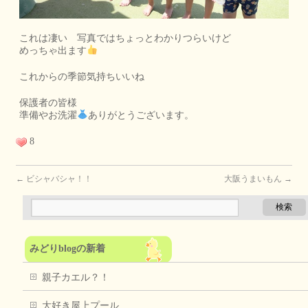
これは凄い 写真ではちょっとわかりつらいけど
めっちゃ出ます
これからの季節気持ちいいね
保護者の皆様
準備やお洗濯
ありがとうございます。
8
←
ビシャバシャ！！
大阪うまいもん
→
みどりblogの新着
親子カエル？！
大好き屋上プール