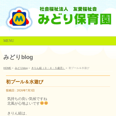
MENU
みどりblog
HOME
»
みどりblog
»
きりん組（３・４・５歳児）
»
初プール＆水遊び
初プール＆水遊び
投稿日 : 2026年7月3日
気持ちの良い気候ですね
北風が心地よいです
きりん組は、