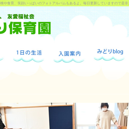
探検や食育、笑顔いっぱいのフォトアルバムもあるよ。毎日更新していますので是非