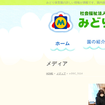
みどり保育園の詳しい情報が満載です。園内
メディア
HOME
»
メディア
»
s-DSC_5114