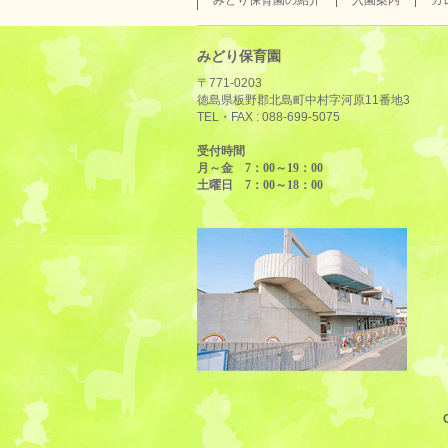
みどり保育園の紹介
入園案内
カ
みどり保育園
〒771-0203
徳島県板野郡北島町中村字河原11番地3
TEL・FAX :
088-699-5075
受付時間
月～金 7：00～19：00
土曜日 7：00～18：00