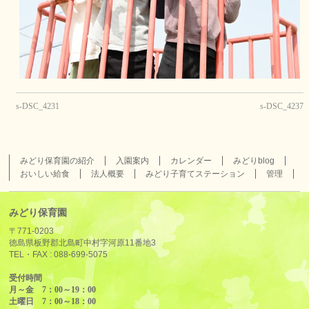
s-DSC_4231
s-DSC_4237
みどり保育園の紹介
入園案内
カレンダー
みどりblog
おいしい給食
法人概要
みどり子育てステーション
管理
みどり保育園
〒771-0203
徳島県板野郡北島町中村字河原11番地3
TEL・FAX :
088-699-5075
受付時間
月～金 7：00～19：00
土曜日 7：00～18：00