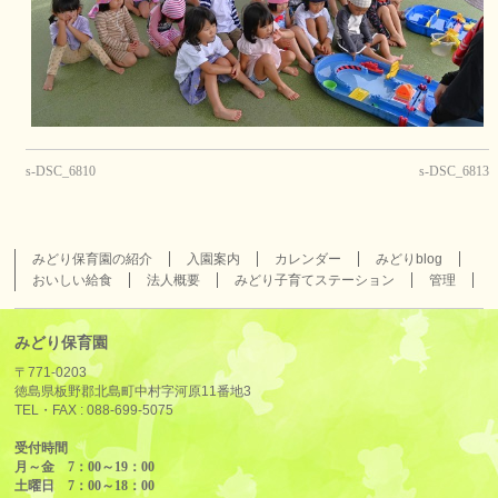
s-DSC_6810
s-DSC_6813
みどり保育園の紹介
入園案内
カレンダー
みどりblog
おいしい給食
法人概要
みどり子育てステーション
管理
みどり保育園
〒771-0203
徳島県板野郡北島町中村字河原11番地3
TEL・FAX :
088-699-5075
受付時間
月～金 7：00～19：00
土曜日 7：00～18：00