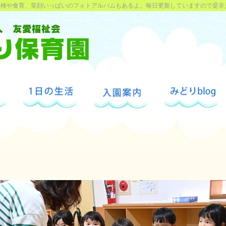
探検や食育、笑顔いっぱいのフォトアルバムもあるよ。毎日更新していますので是非