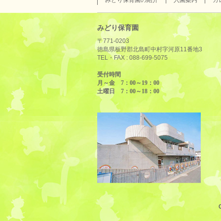
みどり保育園の紹介
入園案内
カ
みどり保育園
〒771-0203
徳島県板野郡北島町中村字河原11番地3
TEL・FAX :
088-699-5075
受付時間
月～金 7：00～19：00
土曜日 7：00～18：00