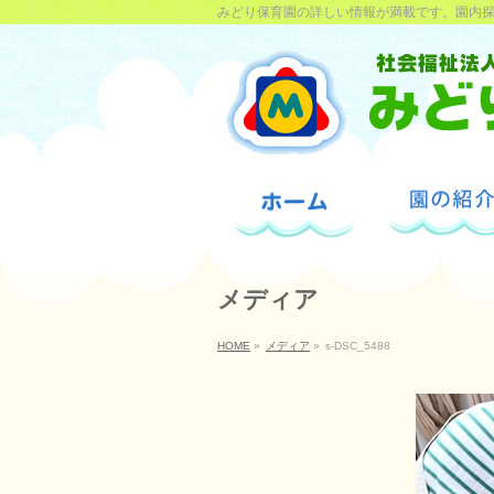
みどり保育園の詳しい情報が満載です。園内
メディア
HOME
»
メディア
»
s-DSC_5488