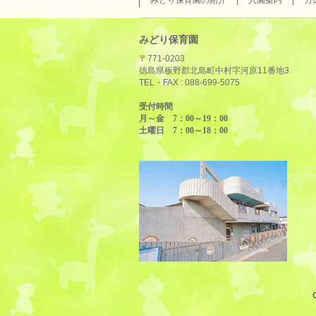
みどり保育園の紹介
入園案内
カ
みどり保育園
〒771-0203
徳島県板野郡北島町中村字河原11番地3
TEL・FAX :
088-699-5075
受付時間
月～金 7：00～19：00
土曜日 7：00～18：00