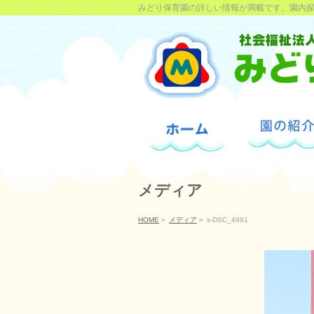
みどり保育園の詳しい情報が満載です。園内
メディア
HOME
»
メディア
»
s-DSC_4991