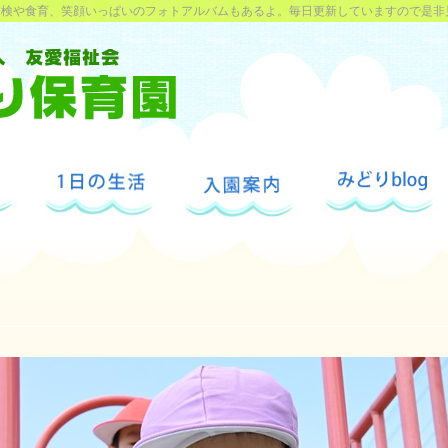
探検や食育、笑顔いっぱいのフォトアルバムもあるよ。毎日更新していますので是非