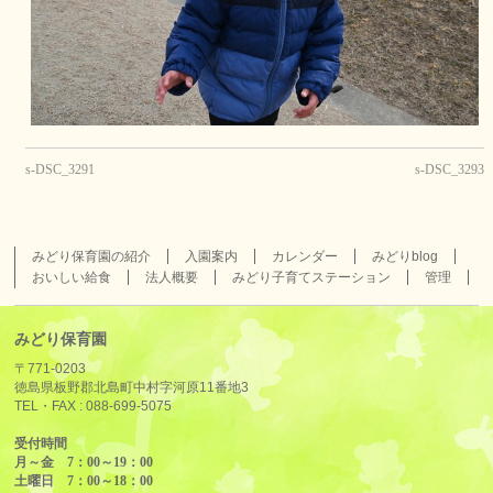
s-DSC_3291
s-DSC_3293
みどり保育園の紹介
入園案内
カレンダー
みどりblog
おいしい給食
法人概要
みどり子育てステーション
管理
みどり保育園
〒771-0203
徳島県板野郡北島町中村字河原11番地3
TEL・FAX :
088-699-5075
受付時間
月～金 7：00～19：00
土曜日 7：00～18：00