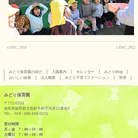
s-DSC_2919
s-DSC_2922
みどり保育園の紹介
入園案内
カレンダー
みどりblog
おいしい給食
法人概要
みどり子育てステーション
管理
みどり保育園
〒771-0203
徳島県板野郡北島町中村字河原11番地3
TEL・FAX :
088-699-5075
受付時間
月～金 7：00～19：00
土曜日 7：00～18：00