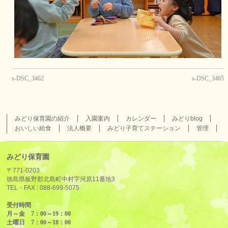
s-DSC_3462
s-DSC_3465
みどり保育園の紹介
入園案内
カレンダー
みどりblog
おいしい給食
法人概要
みどり子育てステーション
管理
みどり保育園
〒771-0203
徳島県板野郡北島町中村字河原11番地3
TEL・FAX :
088-699-5075
受付時間
月～金 7：00～19：00
土曜日 7：00～18：00