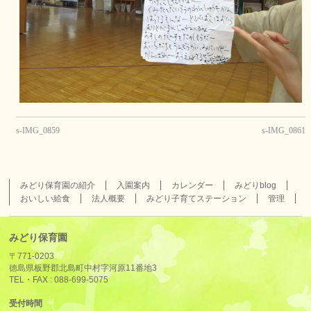
s-IMG_0859
s-IMG_0861
みどり保育園の紹介
入園案内
カレンダー
みどりblog
おいしい給食
法人概要
みどり子育てステーション
管理
みどり保育園
〒771-0203
徳島県板野郡北島町中村字河原11番地3
TEL・FAX :
088-699-5075
受付時間