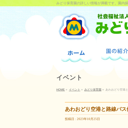
みどり保育園の詳しい情報が満載です。園内
イベント
HOME
»
イベント
»
みどり保育園
»
あわおどり空港
あわおどり空港と路線バス
投稿日 : 2023年10月25日