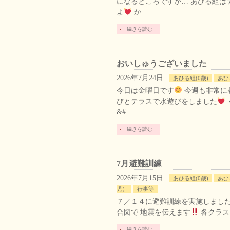
になるところですが… あひる組は
よ
か …
続きを読む
おいしゅうございました
2026年7月24日
あひる組(0歳)
あひ
今日は金曜日です
今週も非常に
びとテラスで水遊びをしました
&# …
続きを読む
7月避難訓練
2026年7月15日
あひる組(0歳)
あひ
児）
行事等
７／１４に避難訓練を実施しました
合図で 地震を伝えます
各クラス
続きを読む