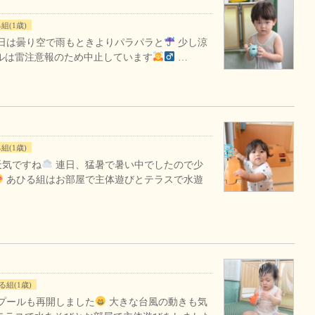
組(1歳)
日は曇り空で雨もときよりパラパラと
少し涼
ルは雷注意報のため中止しています
…
組(1歳)
天気ですね
連日、猛暑で暑い中でしたので少
あひる組はお部屋で主体遊びとテラスで水遊
る組(1歳)
プールも再開しました
大きな台風の動きも気