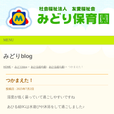
MENU
みどりblog
HOME
»
みどりblog
»
あひる組(0歳)
,
あひる組(1歳)
»
つかまえた！
つかまえた！
投稿日 : 2025年7月2日
湿度が低く曇っていて過ごしやすいですね
あひる組0Gは水遊びや沐浴をして過ごしました♪