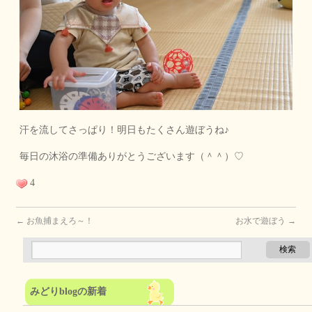
汗を流してさっぱり！明日もたくさん遊ぼうね♪
毎日の沐浴の準備ありがとうございます（＾＾）♡
4
←
お魚捕まえろ～！
お水で遊ぼう
→
みどりblogの新着