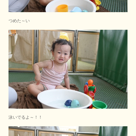
つめた～い
泳いでるよ～！！