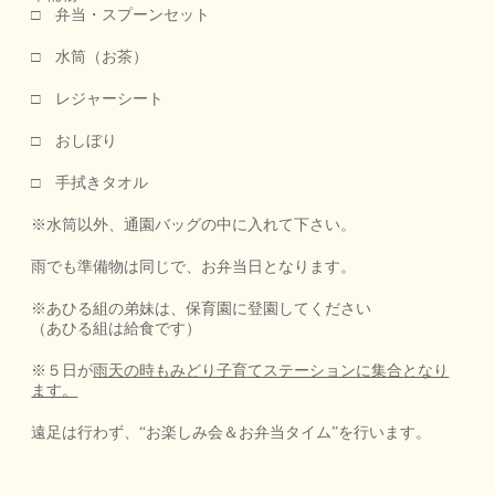
□ 弁当・スプーンセット
□ 水筒（お茶）
□ レジャーシート
□ おしぼり
□ 手拭きタオル
※水筒以外、通園バッグの中に入れて下さい。
雨でも準備物は同じで、お弁当日となります。
※あひる組の弟妹は、保育園に登園してください
（あひる組は給食です）
※５日が
雨天の時も
みどり子育てステーションに集合となり
ます。
遠足は行わず、“お楽しみ会＆お弁当タイム”を行います。