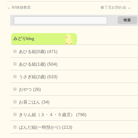
←
R6体操教室
修了児お別れ会
→
みどりblog
あひる組(0歳) (471)
あひる組(1歳) (504)
うさぎ組(2歳) (533)
おやつ (26)
お昼ごはん (34)
きりん組（３・４・５歳児） (796)
ぱんだ組(一時預かり) (213)