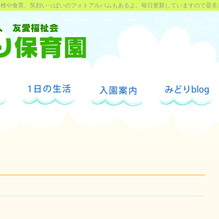
探検や食育、笑顔いっぱいのフォトアルバムもあるよ。毎日更新していますので是非