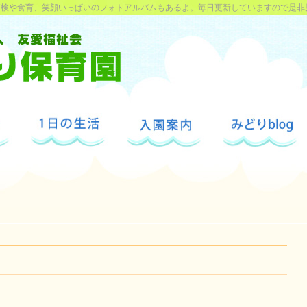
探検や食育、笑顔いっぱいのフォトアルバムもあるよ。毎日更新していますので是非