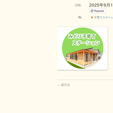
2025年9月12
日時:
Repeats
子育てステー
←
誕生会