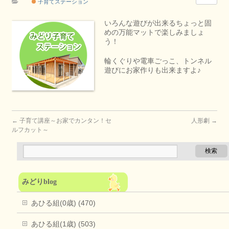
子育てステーション
いろんな遊びが出来るちょっと固
めの万能マットで楽しみましょ
う！
輪くぐりや電車ごっこ、トンネル
遊びにお家作りも出来ますよ♪
←
子育て講座～お家でカンタン！セ
人形劇
→
ルフカット～
みどりblog
あひる組(0歳) (470)
あひる組(1歳) (503)