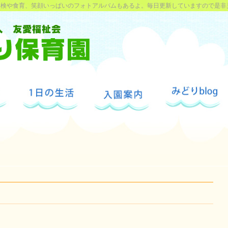
探検や食育、笑顔いっぱいのフォトアルバムもあるよ。毎日更新していますので是非