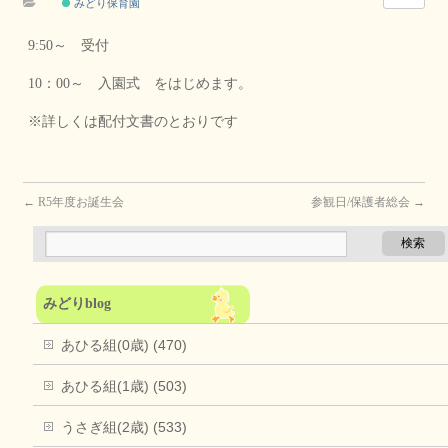
みどり保育園
9:50～ 受付
10：00～ 入園式 をはじめます。
※詳しくは配付文書のとおりです
←
R5年度お誕生会
参観日/保護者総会
→
みどりblog
あひる組(0歳) (470)
あひる組(1歳) (503)
うさぎ組(2歳) (533)