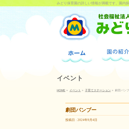
みどり保育園の詳しい情報が満載です。園内
イベント
HOME
»
イベント
»
子育てステーション
»
劇団バン
劇団バンブー
投稿日 : 2024年9月4日