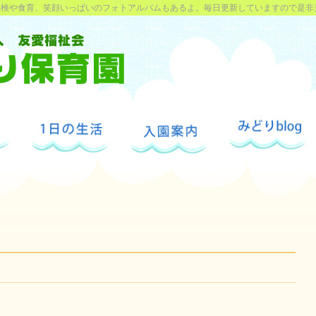
探検や食育、笑顔いっぱいのフォトアルバムもあるよ。毎日更新していますので是非