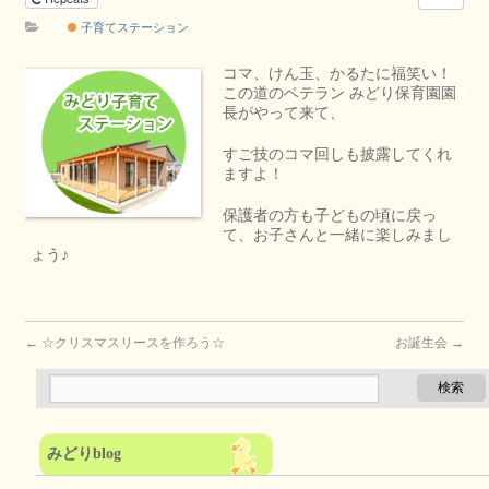
子育てステーション
コマ、けん玉、かるたに福笑い！
この道のベテラン みどり保育園園
長がやって来て、
すご技のコマ回しも披露してくれ
ますよ！
保護者の方も子どもの頃に戻っ
て、お子さんと一緒に楽しみまし
ょう♪
←
☆クリスマスリースを作ろう☆
お誕生会
→
みどりblog