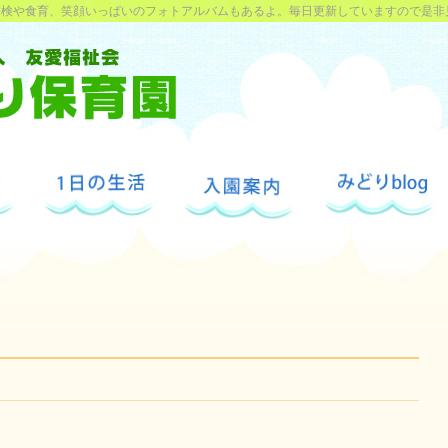
探検や食育、笑顔いっぱいのフォトアルバムもあるよ。毎日更新していますので是非