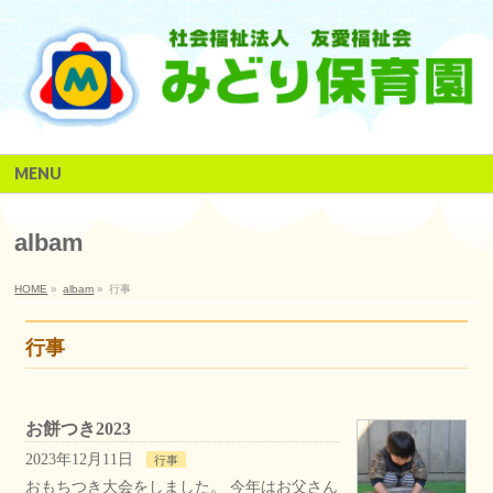
MENU
albam
HOME
»
albam
»
行事
行事
お餅つき2023
2023年12月11日
行事
おもちつき大会をしました。 今年はお父さん