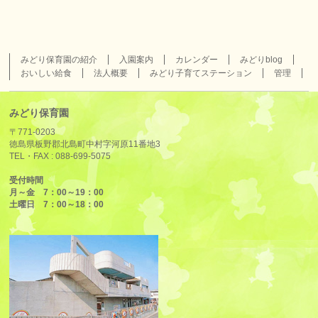
みどり保育園の紹介
入園案内
カレンダー
みどりblog
おいしい給食
法人概要
みどり子育てステーション
管理
みどり保育園
〒771-0203
徳島県板野郡北島町中村字河原11番地3
TEL・FAX :
088-699-5075
受付時間
月～金 7：00～19：00
土曜日 7：00～18：00