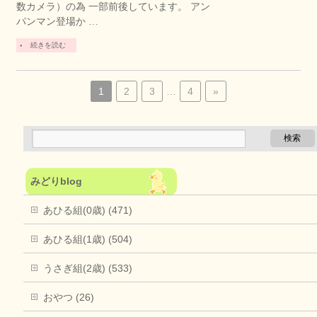
数カメラ）の為 一部前後しています。 アン
パンマン登場か …
続きを読む
1
2
3
…
4
»
みどりblog
あひる組(0歳) (471)
あひる組(1歳) (504)
うさぎ組(2歳) (533)
おやつ (26)