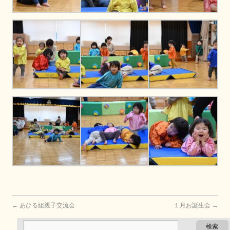
←
あひる組親子交流会
１月お誕生会
→