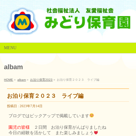
MENU
albam
HOME
»
albam
»
お泊り保育2023
»
お泊り保育２０２３ ライブ編
お泊り保育２０２３ ライブ編
投稿日 : 2023年7月14日
ブログではピックアップで掲載しています
園児の皆様
２日間 お泊り保育がんばりましたね
今日の経験を活かして また楽しみましょう