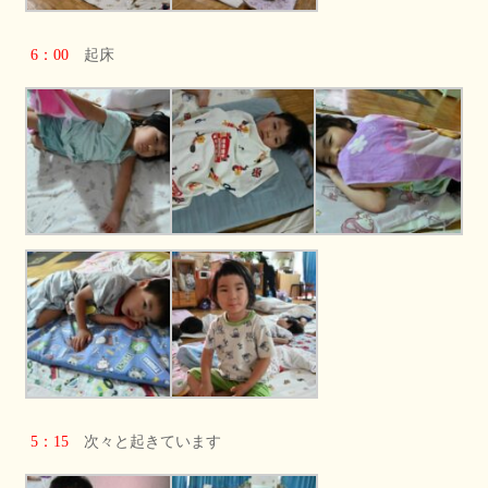
6：00
起床
5：15
次々と起きています