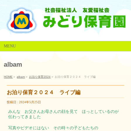
MENU
albam
HOME
»
albam
»
お泊り保育2024
»
お泊り保育２０２４ ライブ編
お泊り保育２０２４ ライブ編
投稿日 : 2024年5月25日
みんな お父さんお母さんの顔を見て ほっとしているのが
伝わってきました
写真やビデオにはない その時々の子どもたちの