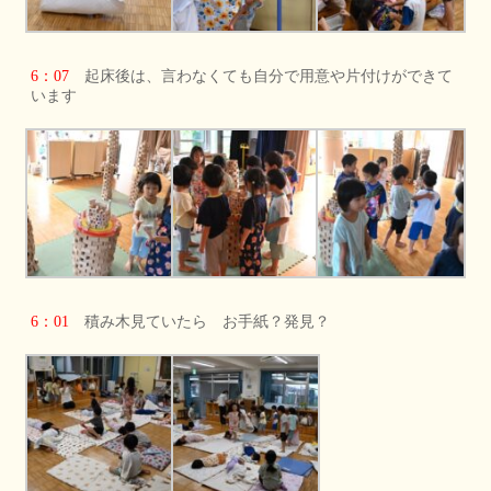
6：07
起床後は、言わなくても自分で用意や片付けができて
います
6：01
積み木見ていたら お手紙？発見？