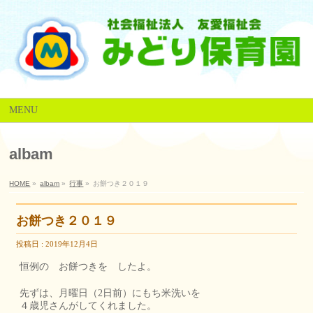
MENU
albam
HOME
»
albam
»
行事
»
お餅つき２０１９
お餅つき２０１９
投稿日 : 2019年12月4日
恒例の お餅つきを したよ。
先ずは、月曜日（2日前）にもち米洗いを
４歳児さんがしてくれました。