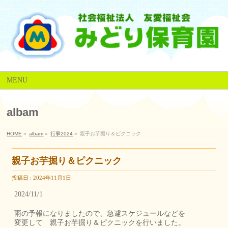
MENU
albam
HOME
»
albam
»
行事2024
»
親子お芋掘り＆ピクニック
親子お芋掘り＆ピクニック
投稿日 : 2024年11月1日
2024/11/1
雨の予報になりましたので、急遽スケジュールなどを
変更して 親子お芋掘り＆ピクニックを行いました。