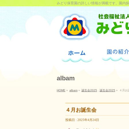
みどり保育園の詳しい情報が満載です。園内
albam
HOME
»
albam
»
誕生会2025
,
誕生会2025
»
４月お
４月お誕生会
投稿日 : 2025年4月24日