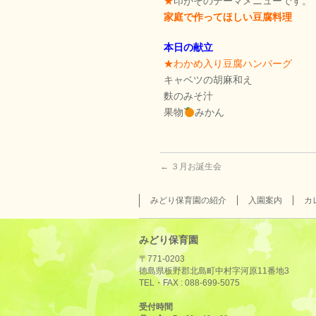
★
印がそのテーマメニューです。
家庭で作ってほしい豆腐料理
本日の献立
★わかめ入り豆腐ハンバーグ
キャベツの胡麻和え
麩のみそ汁
果物
みかん
←
３月お誕生会
みどり保育園の紹介
入園案内
カ
みどり保育園
〒771-0203
徳島県板野郡北島町中村字河原11番地3
TEL・FAX :
088-699-5075
受付時間