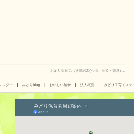
お泊り保育気づき編2025(心情・意欲・態度)
→
レンダー
みどりblog
おいしい給食
法人概要
みどり子育てステ