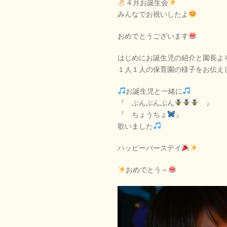
４月お誕生会
みんなでお祝いしたよ
おめでとうございます
はじめにお誕生児の紹介と園長よ
１人１人の保育園の様子をお伝え
お誕生児と一緒に
『 ぶんぶんぶん
』
『 ちょうちょ
』
歌いました
ハッピーバースデイ
おめでとう～