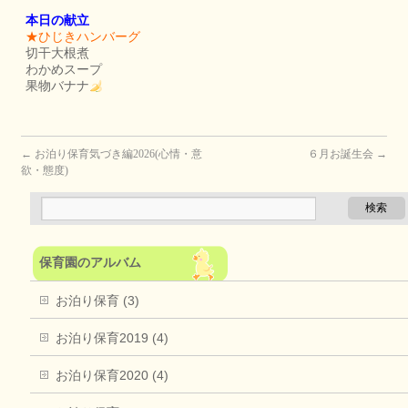
本日の献立
★ひじきハンバーグ
切干大根煮
わかめスープ
果物バナナ
←
お泊り保育気づき編2026(心情・意
６月お誕生会
→
欲・態度)
保育園のアルバム
お泊り保育 (3)
お泊り保育2019 (4)
お泊り保育2020 (4)