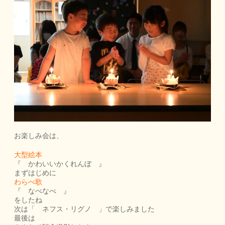
お楽しみ会は、
大型絵本
『 かわいいかくれんぼ 』
まずはじめに
わらべ歌
『 なべなべ 』
をしたね
次は「 ネフス・リグノ 」で楽しみました
最後は