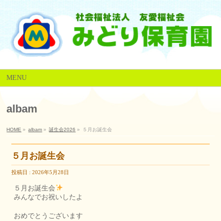
MENU
albam
HOME
»
albam
»
誕生会2026
»
５月お誕生会
５月お誕生会
投稿日 : 2026年5月28日
５月お誕生会
みんなでお祝いしたよ
おめでとうございます