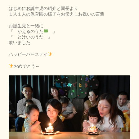
はじめにお誕生児の紹介と園長より
１人１人の保育園の様子をお伝えしお祝いの言葉
お誕生児と一緒に
『 かえるのうた
』
『 とけいのうた 』
歌いました
ハッピーバースデイ
おめでとう～