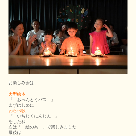
お楽しみ会は、
大型絵本
『 おべんとうバス 』
まずはじめに
わらべ歌
『 いちじくにんじん 』
をしたね
次は「 絵の具 」で楽しみました
最後は