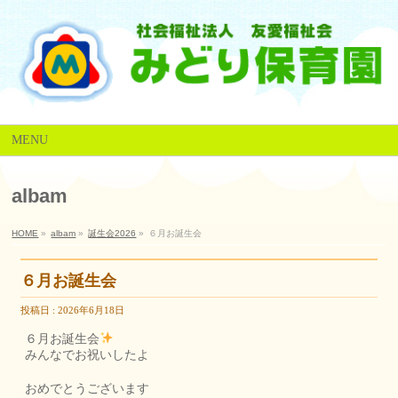
MENU
albam
HOME
»
albam
»
誕生会2026
»
６月お誕生会
６月お誕生会
投稿日 : 2026年6月18日
６月お誕生会
みんなでお祝いしたよ
おめでとうございます