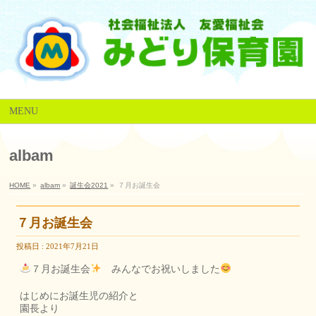
MENU
albam
HOME
»
albam
»
誕生会2021
»
７月お誕生会
７月お誕生会
投稿日 : 2021年7月21日
７月お誕生会
みんなでお祝いしました
はじめにお誕生児の紹介と
園長より