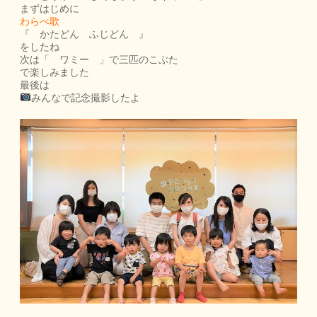
まずはじめに
わらべ歌
『 かたどん ふじどん 』
をしたね
次は「 ワミー 」で三匹のこぶた
で楽しみました
最後は
みんなで記念撮影したよ