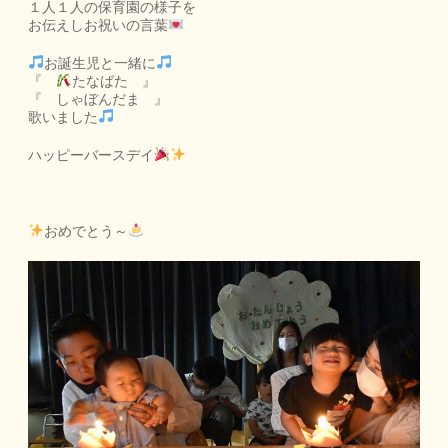
１人１人の保育園の様子を
お伝えしお祝いの言葉
お誕生児と一緒に
『
たなばた 』
『 しゃぼんだま 』
歌いました
ハッピーバースデイ
おめでとう～