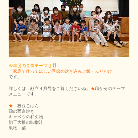
今年度の食事テーマは
「家庭で作ってほしい季節の炊き込みご飯・ふりかけ」
です。
詳しくは、献立４月号をご覧くださいね。
★
印がそのテーマ
メニューです。
★
枝豆ごはん
鶏の西京焼き
キャベツの和え物
切干大根の味噌汁
果物 梨