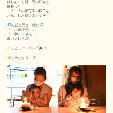
はじめにお誕生児の紹介と
園長より
１人１人の保育園の様子を
お伝えしお祝いの言葉
お誕生児と一緒に
『 水遊び
』
『
ぞうさん 』
歌いました
ハッピーバースデイ
おめでとう～