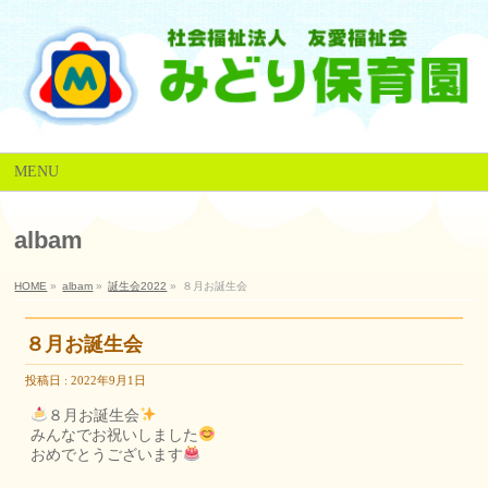
MENU
albam
HOME
»
albam
»
誕生会2022
»
８月お誕生会
８月お誕生会
投稿日 : 2022年9月1日
８月お誕生会
みんなでお祝いしました
おめでとうございます