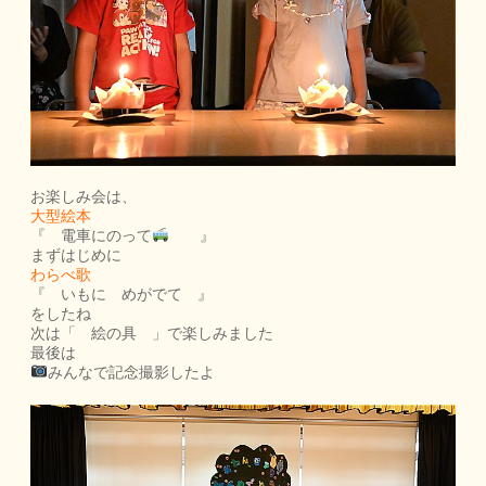
お楽しみ会は、
大型絵本
『 電車にのって
』
まずはじめに
わらべ歌
『 いもに めがでて 』
をしたね
次は「 絵の具 」で楽しみました
最後は
みんなで記念撮影したよ