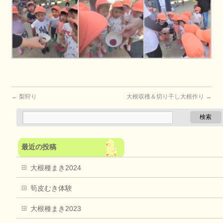
←
梨狩り
大根収穫＆切り干し大根作り
→
最近の投稿
大根種まき2024
筍皮むき体験
大根種まき2023