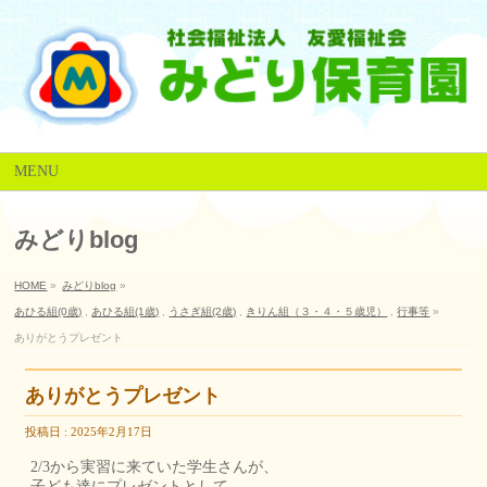
MENU
みどりblog
HOME
»
みどりblog
»
あひる組(0歳)
,
あひる組(1歳)
,
うさぎ組(2歳)
,
きりん組（３・４・５歳児）
,
行事等
»
ありがとうプレゼント
ありがとうプレゼント
投稿日 : 2025年2月17日
2/3から実習に来ていた学生さんが、
子ども達にプレゼントとして、