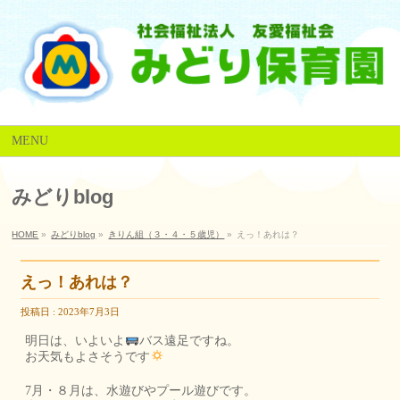
MENU
みどりblog
HOME
»
みどりblog
»
きりん組（３・４・５歳児）
»
えっ！あれは？
えっ！あれは？
投稿日 : 2023年7月3日
明日は、いよいよ
バス遠足ですね。
お天気もよさそうです
7月・８月は、水遊びやプール遊びです。