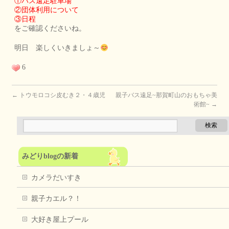
①バス遠足駐車場
②団体利用について
③日程
をご確認くださいね。
明日 楽しくいきましょ～
6
←
トウモロコシ皮むき２・４歳児
親子バス遠足~那賀町山のおもちゃ美
術館~
→
みどりblogの新着
カメラだいすき
親子カエル？！
大好き屋上プール