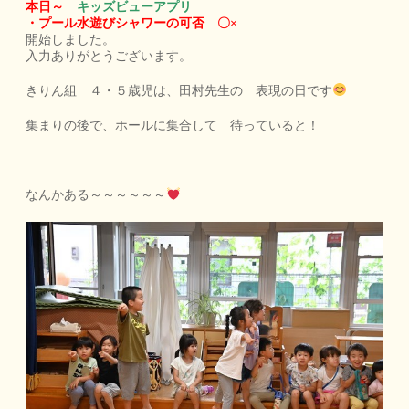
本日～
キッズビューアプリ
・プール水遊びシャワーの可否 〇×
開始しました。
入力ありがとうございます。
きりん組 ４・５歳児は、田村先生の 表現の日です
集まりの後で、ホールに集合して 待っていると！
なんかある～～～～～～