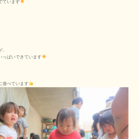
でています
、
が、
いっぱいできています
に遊べています