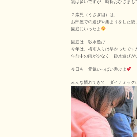
雲は多いですが、時折おひさまも
２歳児（うさぎ組）は、
お部屋での遊びや集まりをした後
園庭にいったよ
園庭は 砂水遊び
今年は、梅雨入りは早かったです
午前中の雨が少なく 砂水遊びが
今日も 元気いっぱい遊ぶよ
みんな慣れてきて ダイナミック