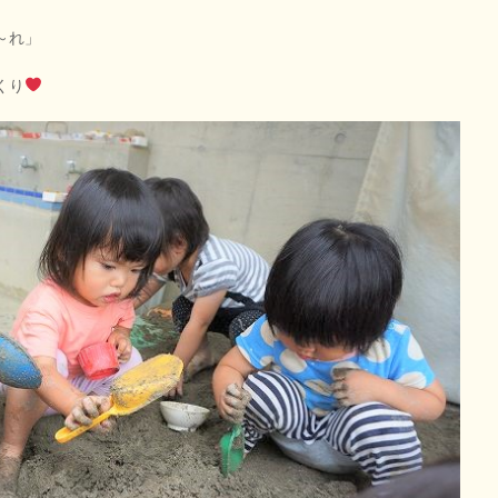
～れ」
くり