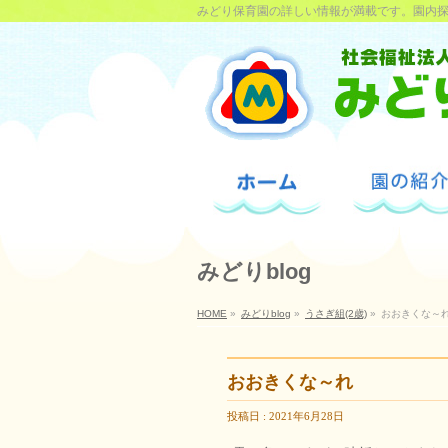
みどり保育園の詳しい情報が満載です。園内
みどりblog
HOME
»
みどりblog
»
うさぎ組(2歳)
»
おおきくな～
おおきくな～れ
投稿日 : 2021年6月28日