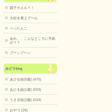
親子カエル？！
大好き屋上プール
ぺったんこ
あれ、、こんなところに手紙
が？？
ブーンブーン
みどりblog
あひる組(0歳) (470)
あひる組(1歳) (503)
うさぎ組(2歳) (533)
おやつ (26)