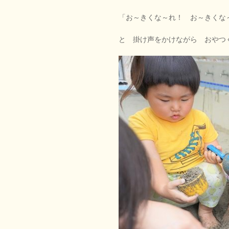
「お～きくな～れ！ お～きくな
と 掛け声をかけながら おやつ