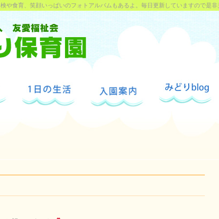
探検や食育、笑顔いっぱいのフォトアルバムもあるよ。毎日更新していますので是非