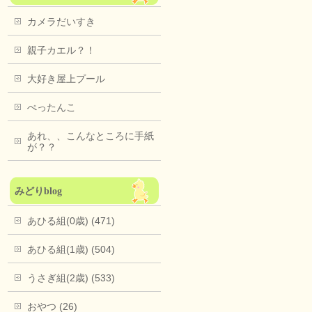
カメラだいすき
親子カエル？！
大好き屋上プール
ぺったんこ
あれ、、こんなところに手紙
が？？
みどりblog
あひる組(0歳) (471)
あひる組(1歳) (504)
うさぎ組(2歳) (533)
おやつ (26)