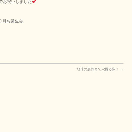
でお祝いしました
０月お誕生会
地球の裏側まで穴掘る隊！
→