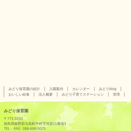
みどり保育園の紹介
入園案内
カレンダー
みどりblog
おいしい給食
法人概要
みどり子育てステーション
管理
みどり保育園
〒771-0203
徳島県板野郡北島町中村字河原11番地3
TEL・FAX :
088-699-5075