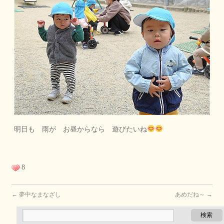
明日も 雨が お昼からなら 遊びたいね
8
←
夢中なまなざし
あめだね～
→