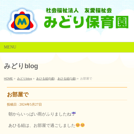
MENU
みどりblog
HOME
»
みどりblog
»
あひる組(0歳)
,
あひる組(1歳)
»
お部屋で
お部屋で
投稿日 : 2024年5月27日
朝からいっぱい雨がふりましたね
あひる組は、お部屋で過ごしました