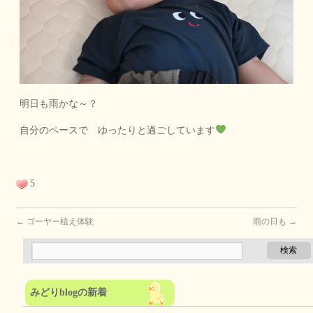
明日も雨かな～？
自分のペースで ゆったりと過ごしています
5
←
ゴーヤー植え体験
雨の日も
→
みどりblogの新着