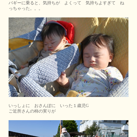
バギーに乗ると、気持ちが よくって 気持ちよすぎて ね
っちゃった。。。
いっしょに おさんぽに いった１歳児G
ご近所さんの柿の実りが