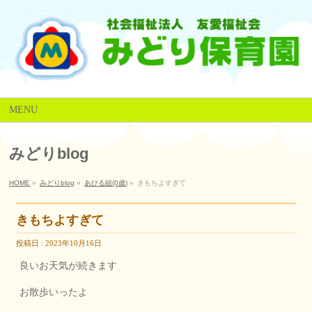
MENU
みどりblog
HOME
»
みどりblog
»
あひる組(0歳)
»
きもちよすぎて
きもちよすぎて
投稿日 : 2023年10月16日
良いお天気が続きます
お散歩いったよ