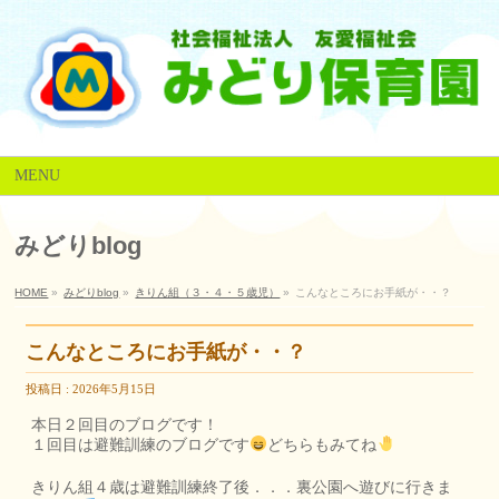
MENU
みどりblog
HOME
»
みどりblog
»
きりん組（３・４・５歳児）
»
こんなところにお手紙が・・？
こんなところにお手紙が・・？
投稿日 : 2026年5月15日
本日２回目のブログです！
１回目は避難訓練のブログです
どちらもみてね
きりん組４歳は避難訓練終了後．．．裏公園へ遊びに行きま