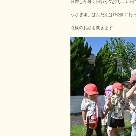
日差しが暑く日影が気持ちいい日
うさぎ組、ぱんだ組はU公園に行っ
点検のお話を聞きます