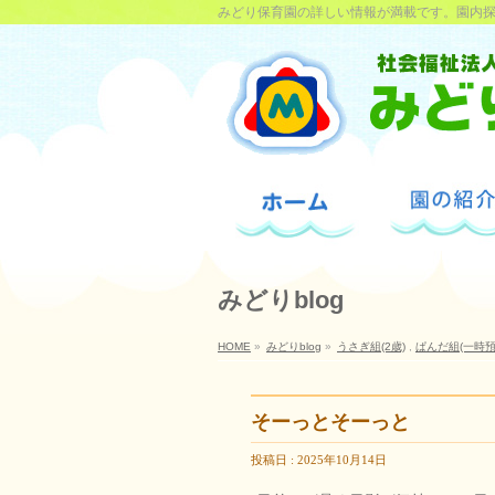
みどり保育園の詳しい情報が満載です。園内
みどりblog
HOME
»
みどりblog
»
うさぎ組(2歳)
,
ぱんだ組(一時預
そーっとそーっと
投稿日 : 2025年10月14日