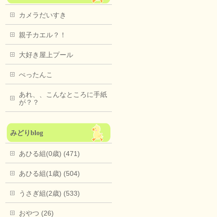
カメラだいすき
親子カエル？！
大好き屋上プール
ぺったんこ
あれ、、こんなところに手紙
が？？
みどりblog
あひる組(0歳) (471)
あひる組(1歳) (504)
うさぎ組(2歳) (533)
おやつ (26)