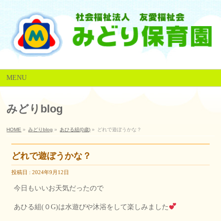
MENU
みどりblog
HOME
»
みどりblog
»
あひる組(0歳)
»
どれで遊ぼうかな？
どれで遊ぼうかな？
投稿日 : 2024年9月12日
今日もいいお天気だったので
あひる組(０G)は水遊びや沐浴をして楽しみました