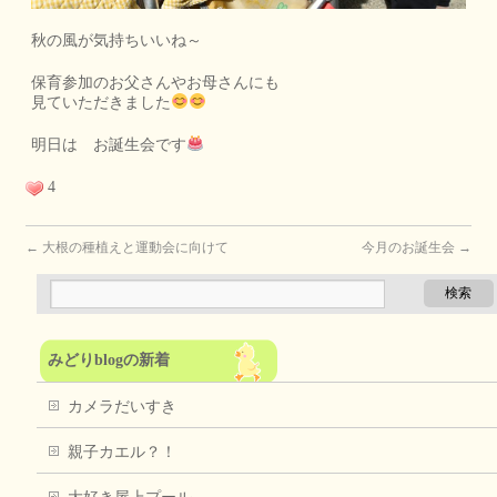
秋の風が気持ちいいね～
保育参加のお父さんやお母さんにも
見ていただきました
明日は お誕生会です
4
←
大根の種植えと運動会に向けて
今月のお誕生会
→
みどりblogの新着
カメラだいすき
親子カエル？！
大好き屋上プール