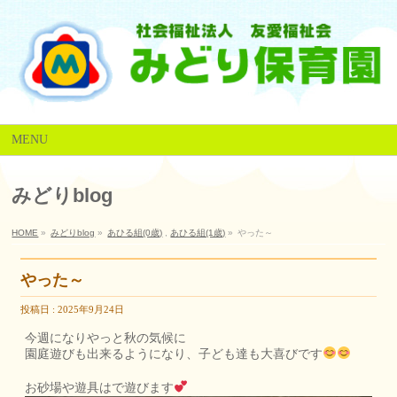
MENU
みどりblog
HOME
»
みどりblog
»
あひる組(0歳)
,
あひる組(1歳)
»
やった～
やった～
投稿日 : 2025年9月24日
今週になりやっと秋の気候に
園庭遊びも出来るようになり、子ども達も大喜びです
お砂場や遊具はで遊びます