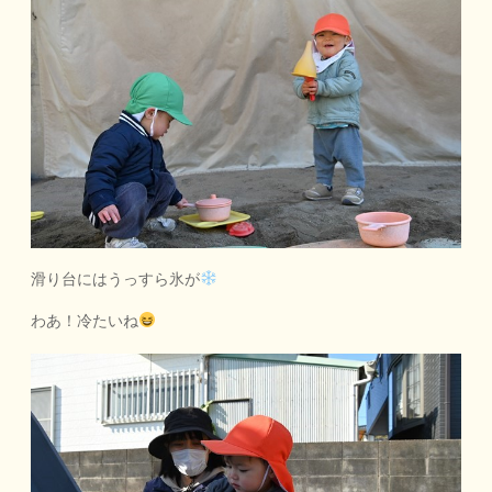
滑り台にはうっすら氷が
わあ！冷たいね