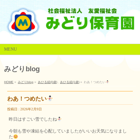
MENU
みどりblog
HOME
»
みどりblog
»
あひる組(0歳)
,
あひる組(1歳)
»
わあ！つめたい
わあ！つめたい
投稿日 : 2026年2月9日
昨日はすごい雪でしたね
今朝も雪や凍結を心配していましたがいいお天気になりまし
た